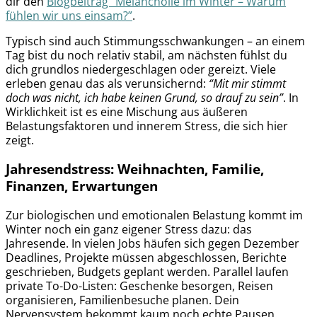
dir den
Blogbeitrag “Melancholie im Winter – Warum
fühlen wir uns einsam?”
.
Typisch sind auch Stimmungsschwankungen – an einem
Tag bist du noch relativ stabil, am nächsten fühlst du
dich grundlos niedergeschlagen oder gereizt. Viele
erleben genau das als verunsichernd:
“Mit mir stimmt
doch was nicht, ich habe keinen Grund, so drauf zu sein”
. In
Wirklichkeit ist es eine Mischung aus äußeren
Belastungsfaktoren und innerem Stress, die sich hier
zeigt.
Jahresendstress: Weihnachten, Familie,
Finanzen, Erwartungen
Zur biologischen und emotionalen Belastung kommt im
Winter noch ein ganz eigener Stress dazu: das
Jahresende. In vielen Jobs häufen sich gegen Dezember
Deadlines, Projekte müssen abgeschlossen, Berichte
geschrieben, Budgets geplant werden. Parallel laufen
private To-Do-Listen: Geschenke besorgen, Reisen
organisieren, Familienbesuche planen. Dein
Nervensystem bekommt kaum noch echte Pausen.