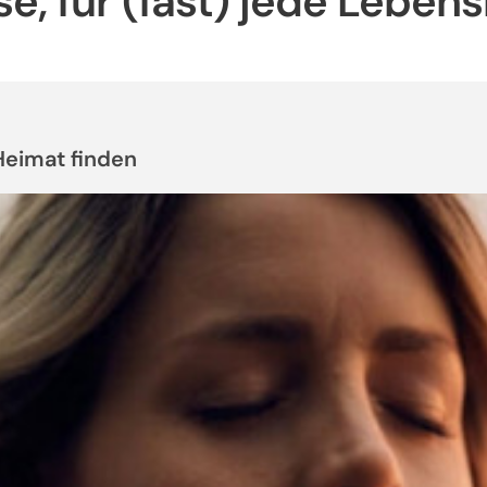
se, für (fast) jede Lebens
Heimat finden