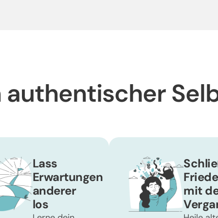
n authentischer Selb
Lass
Schli
Erwartungen
Fried
anderer
mit de
los
Verga
Lerne dein
Heile alt