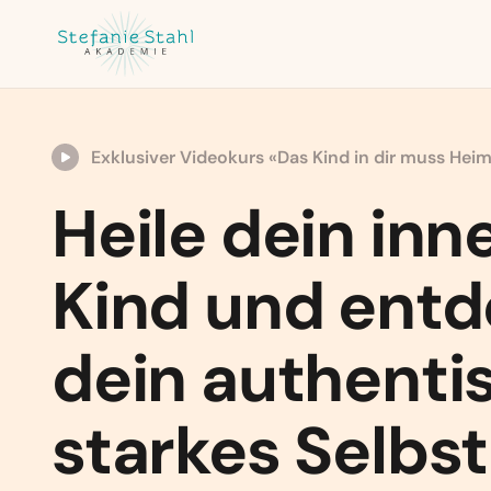
Exklusiver Videokurs «Das Kind in dir muss Hei
Heile dein inn
Kind und ent
dein authenti
starkes Selbst