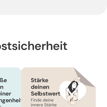
stsicherheit
eße
Stärke
en
deinen
iner
Selbstwert
ngenheit
Finde deine
innere Stärke
e