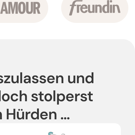
oszulassen und
doch stolperst
n Hürden …