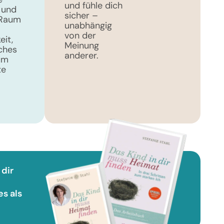
und fühle dich
 und
sicher –
 Raum
unabhängig
von der
eit,
Meinung
ches
anderer.
um
te
 dir
es als