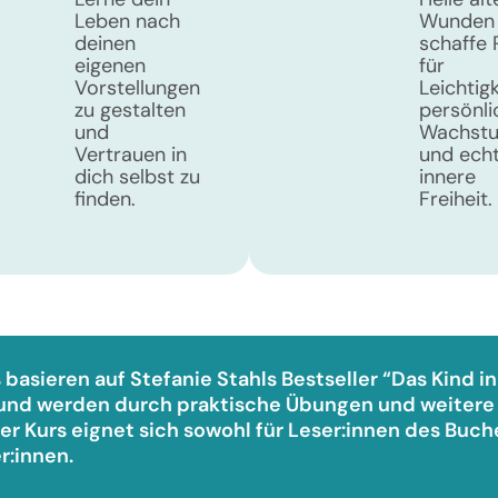
Leben nach
Wunden
deinen
schaffe
eigenen
für
Vorstellungen
Leichtigk
zu gestalten
persönli
und
Wachst
Vertrauen in
und ech
dich selbst zu
innere
finden.
Freiheit.
 basieren auf Stefanie Stahls Bestseller “Das Kind in
und werden durch praktische Übungen und weitere
er Kurs eignet sich sowohl für Leser:innen des Buch
r:innen.