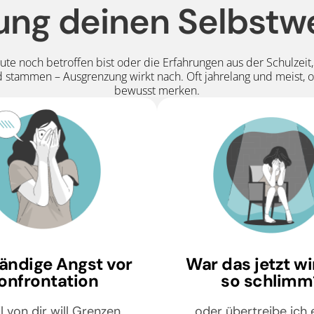
ng deinen Selbstw
eute noch betroffen bist oder die Erfahrungen aus der Schulzeit
stammen – Ausgrenzung wirkt nach. Oft jahrelang und meist, o
bewusst merken.
tändige Angst vor
War das jetzt wi
onfrontation
so schlimm
il von dir will Grenzen
… oder übertreibe ich 