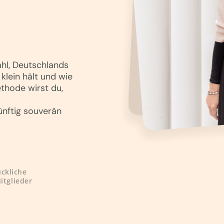
ahl, Deutschlands
klein hält und wie
ethode wirst du,
ünftig souverän
ückliche
itglieder