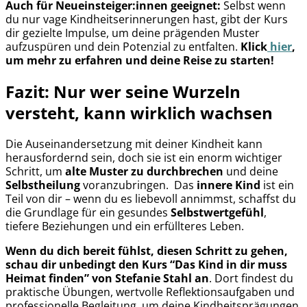
Auch für Neueinsteiger:innen geeignet:
Selbst wenn
du nur vage Kindheitserinnerungen hast, gibt der Kurs
dir gezielte Impulse, um deine prägenden Muster
aufzuspüren und dein Potenzial zu entfalten.
Klick
hier
,
um mehr zu erfahren und deine Reise zu starten!
Fazit: Nur wer seine Wurzeln
versteht, kann wirklich wachsen
Die Auseinandersetzung mit deiner Kindheit kann
herausfordernd sein, doch sie ist ein enorm wichtiger
Schritt, um
alte Muster zu durchbrechen
und deine
Selbstheilung
voranzubringen. Das
innere Kind
ist ein
Teil von dir – wenn du es liebevoll annimmst, schaffst du
die Grundlage für ein gesundes
Selbstwertgefühl
,
tiefere Beziehungen und ein erfüllteres Leben.
Wenn du dich bereit fühlst, diesen Schritt zu gehen,
schau dir unbedingt den Kurs “Das Kind in dir muss
Heimat finden” von Stefanie Stahl an
. Dort findest du
praktische Übungen, wertvolle Reflektionsaufgaben und
professionelle Begleitung, um deine Kindheitsprägungen