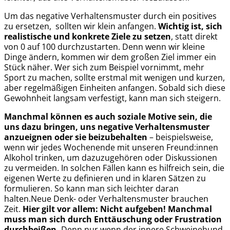
Um das negative Verhaltensmuster durch ein positives
zu ersetzen, sollten wir klein anfangen.
Wichtig ist, sich
realistische und konkrete Ziele zu setzen
, statt direkt
von 0 auf 100 durchzustarten. Denn wenn wir kleine
Dinge ändern, kommen wir dem großen Ziel immer ein
Stück näher. Wer sich zum Beispiel vornimmt, mehr
Sport zu machen, sollte erstmal mit wenigen und kurzen,
aber regelmäßigen Einheiten anfangen. Sobald sich diese
Gewohnheit langsam verfestigt, kann man sich steigern.
Manchmal können es auch soziale Motive sein, die
uns dazu bringen, uns negative Verhaltensmuster
anzueignen oder sie beizubehalten
– beispielsweise,
wenn wir jedes Wochenende mit unseren Freund:innen
Alkohol trinken, um dazuzugehören oder Diskussionen
zu vermeiden. In solchen Fällen kann es hilfreich sein, die
eigenen Werte zu definieren und in klaren Sätzen zu
formulieren. So kann man sich leichter daran
halten.Neue Denk- oder Verhaltensmuster brauchen
Zeit.
Hier gilt vor allem: Nicht aufgeben! Manchmal
muss man sich durch Enttäuschung oder Frustration
durchbeißen.
Denn nur wenn der innere Schweinehund