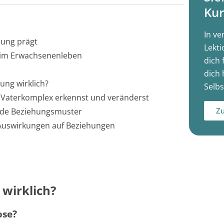
Kur
In ve
lung prägt
Lekti
 im Erwachsenenleben
dich 
dich 
ung wirklich?
Selbs
 Vaterkomplex erkennst und veränderst
Zu
unde Beziehungsmuster
 Auswirkungen auf Beziehungen
wirklich?
ose?