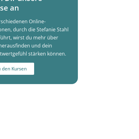
se an
rschiedenen Online-
onen, durch die Stefanie Stahl
führt, wirst du mehr über
herausfinden und dein
twertgefühl stärken können.
 den Kursen