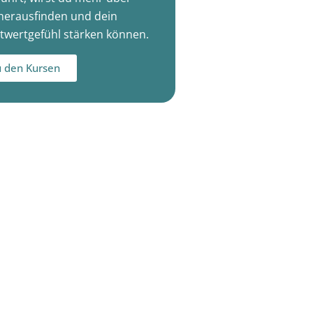
herausfinden und dein
twertgefühl stärken können.
 den Kursen