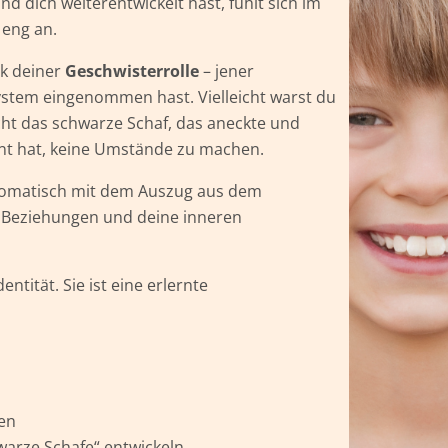
d dich weiterentwickelt hast, fühlt sich im
 eng an.
ck deiner
Geschwisterrolle
– jener
ystem eingenommen hast. Vielleicht warst du
icht das schwarze Schaf, das aneckte und
lernt hat, keine Umstände zu machen.
utomatisch mit dem Auszug aus dem
e Beziehungen und deine inneren
entität. Sie ist eine erlernte
sen
warze Schafe“ entwickeln