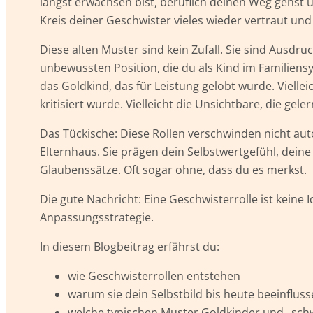
längst erwachsen bist, beruflich deinen Weg gehst un
Kreis deiner Geschwister vieles wieder vertraut und
Diese alten Muster sind kein Zufall. Sie sind Ausdru
unbewussten Position, die du als Kind im Familiens
das Goldkind, das für Leistung gelobt wurde. Vielle
kritisiert wurde. Vielleicht die Unsichtbare, die ge
Das Tückische: Diese Rollen verschwinden nicht a
Elternhaus. Sie prägen dein Selbstwertgefühl, dein
Glaubenssätze. Oft sogar ohne, dass du es merkst.
Die gute Nachricht: Eine Geschwisterrolle ist keine Id
Anpassungsstrategie.
In diesem Blogbeitrag erfährst du:
wie Geschwisterrollen entstehen
warum sie dein Selbstbild bis heute beeinflus
welche typischen Muster Goldkinder und „sch