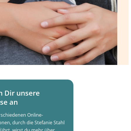
h Dir unsere
se an
rschiedenen Online-
onen, durch die Stefanie Stahl
führt, wirst du mehr über