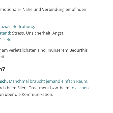
emotionaler Nähe und Verbindung empfinden
soziale Bedrohung
.
stand
: Stress, Unsicherheit, Angst.
öckeln.
r am verletzlichsten sind: Inunserem Bedürfnis
it.
n?
isch
.
Manchmal braucht jemand einfach Raum,
och beim Silent Treatment bzw. beim
toxischen
ion über die Kommunikation.