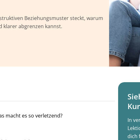
destruktiven Beziehungsmuster steckt, warum
d klarer abgrenzen kannst.
Sie
Kur
as macht es so verletzend?
In ve
Lekti
dich 