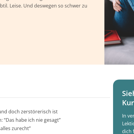
subtil. Leise. Und deswegen so schwer zu
Sie
Kur
und doch zerstörerisch ist
In ve
 “Das habe ich nie gesagt”
Lekti
alles zurecht”
dich 