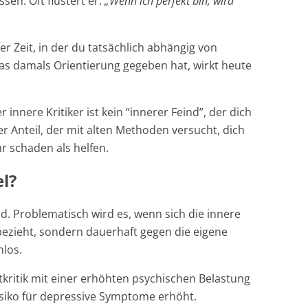
sen. Oft flüstert er:
„Wenn ich perfekt bin, wird
r Zeit, in der du tatsächlich abhängig von
as damals Orientierung gegeben hat, wirkt heute
 innere Kritiker ist kein “innerer Feind”, der dich
rer Anteil, der mit alten Methoden versucht, dich
 schaden als helfen.​
el?
nd. Problematisch wird es, wenn sich die innere
ezieht, sondern dauerhaft gegen die eigene
nlos.
tkritik mit einer erhöhten psychischen Belastung
siko für depressive Symptome erhöht.