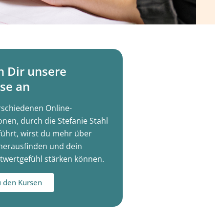
h Dir unsere
se an
rschiedenen Online-
onen, durch die Stefanie Stahl
führt, wirst du mehr über
herausfinden und dein
twertgefühl stärken können.
 den Kursen