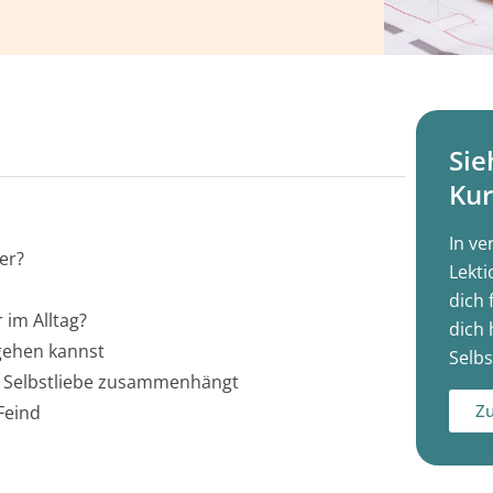
Sie
Kur
In ve
er?
Lekti
dich 
 im Alltag?
dich 
gehen kannst
Selbs
 & Selbstliebe zusammenhängt
Zu
 Feind