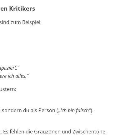
en Kritikers
sind zum Beispiel:
liziert.“
e ich alles.“
ustern:
t, sondern du als Person (
„Ich bin falsch“
).
t. Es fehlen die Grauzonen und Zwischentöne.