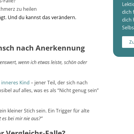
s-Falle?
Lekti
Schmerz zu heilen
dich 
prägt. Und du kannst das verändern.
dich 
Selbs
Zu
unsch nach Anerkennung
benswert, wenn ich etwas leiste, schön oder
n
inneres Kind
– jener Teil, der sich nach
bel auf alles, was es als “Nicht genug sein”
in kleiner Stich sein. Ein Trigger für alte
es bei mir nie aus?”
r Vergleichs-Falle?