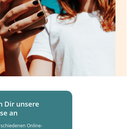
h Dir unsere
se an
rschiedenen Online-