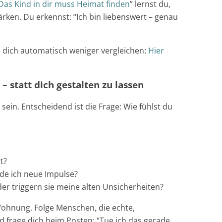
Das Kind in dir muss Heimat finden
” lernst du,
ärken. Du erkennst: “Ich bin liebenswert – genau
u dich automatisch weniger vergleichen:
Hier
– statt dich gestalten zu lassen
ein. Entscheidend ist die Frage: Wie fühlst du
t?
nde ich neue Impulse?
er triggern sie meine alten Unsicherheiten?
Wohnung. Folge Menschen, die echte,
nd frage dich beim Posten: “Tue ich das gerade