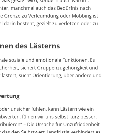
, was gesagt wird, sondern auch warum.
hinter, manchmal auch das Bedürfnis nach
e Grenze zu Verleumdung oder Mobbing ist
l darin besteht, gezielt zu verletzen oder zu
nen des Lästerns
trale soziale und emotionale Funktionen. Es
icherheit, sichert Gruppenzugehörigkeit und
r lästert, sucht Orientierung, über andere und
wertung
der unsicher fühlen, kann Lästern wie ein
abwerten, fühlen wir uns selbst kurz besser.
ribuieren” – Die Ursache für Unzufriedenheit
 das den Selbstwert, langfristig verhindert es