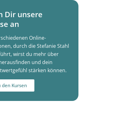
h Dir unsere
se an
rschiedenen Online-
onen, durch die Stefanie Stahl
führt, wirst du mehr über
herausfinden und dein
twertgefühl stärken können.
 den Kursen