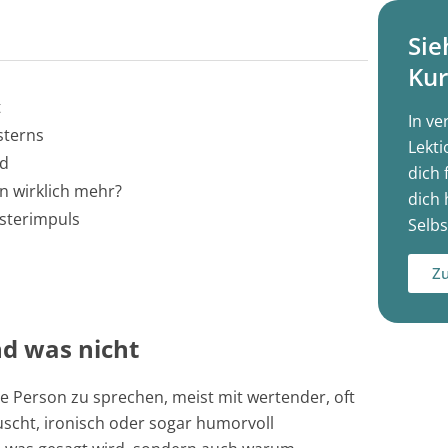
Sie
Kur
t
In ve
sterns
Lekti
rd
dich 
n wirklich mehr?
dich 
sterimpuls
Selbs
Zu
nd was nicht
 Person zu sprechen, meist mit wertender, oft
äuscht, ironisch oder sogar humorvoll