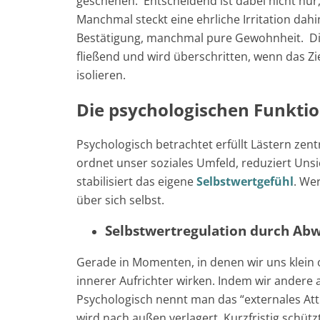
geschehen. Entscheidend ist dabei nicht nur
Manchmal steckt eine ehrliche Irritation da
Bestätigung, manchmal pure Gewohnheit. Di
fließend und wird überschritten, wenn das Zie
isolieren.
Die psychologischen Funktio
Psychologisch betrachtet erfüllt Lästern zen
ordnet unser soziales Umfeld, reduziert Uns
stabilisiert das eigene
Selbstwertgefühl
. We
über sich selbst.
Selbstwertregulation durch Ab
Gerade in Momenten, in denen wir uns klein o
innerer Aufrichter wirken. Indem wir andere 
Psychologisch nennt man das “externales Att
wird nach außen verlagert. Kurzfristig schützt