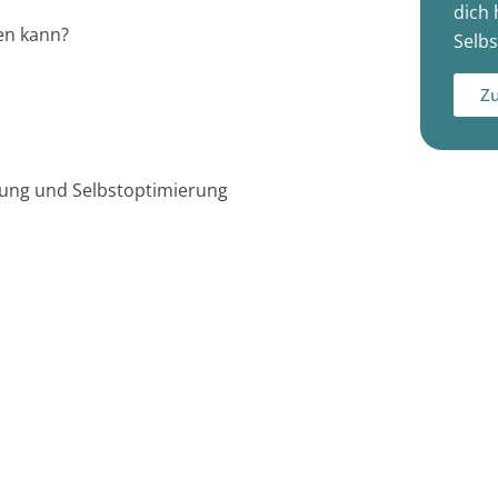
dich 
den kann?
Selbs
Zu
dung und Selbstoptimierung