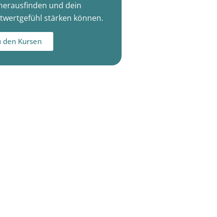
herausfinden und dein
twertgefühl stärken können.
 den Kursen