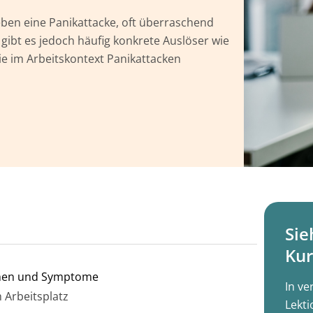
eben eine Panikattacke, oft überraschend
ibt es jedoch häufig konkrete Auslöser wie
die im Arbeitskontext Panikattacken
Sie
Kur
chen und Symptome
In ve
m Arbeitsplatz
Lekti