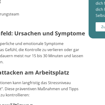
g
dich 
dich 
ührungsteam
Selbs
Zu
mfeld: Ursachen und Symptome
örperliche und emotionale Symptome
s Gefühl, die Kontrolle zu verlieren oder gar
dauern meist nur 15 bis 30 Minuten und lassen
en.
kattacken am Arbeitsplatz
ionen kann langfristig das Stressniveau
gst”. Diese präventiven Maßnahmen und Tipps
zu kontrollieren: