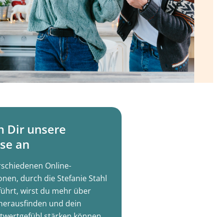
h Dir unsere
se an
rschiedenen Online-
onen, durch die Stefanie Stahl
führt, wirst du mehr über
herausfinden und dein
twertgefühl stärken können.