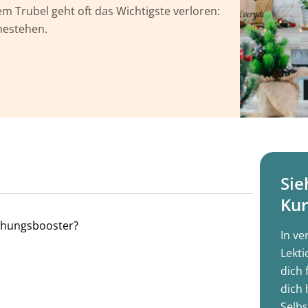
em Trubel geht oft das Wichtigste verloren:
hestehen.
Sie
Kur
iehungsbooster?
In ve
Lekti
dich 
dich 
Selbs